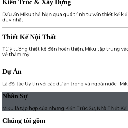
Kiến Trúc & Xây Dựng
Dấu ấn Miku thể hiện qua quá trình tư vấn thiết kế ki
duy nhất
Thiết Kế Nội Thất
Từ ý tưởng thiết kế đến hoàn thiện, Miku tập trung và
về thẩm mỹ
Dự Án
Là đối tác Uy tín với các dự án trong và ngoài nước . 
Nhân Sự
Miku là tập hợp của những Kiến Trúc Sư, Nhà Thiết Kế
Chúng tôi gồm