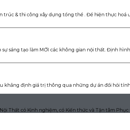
ến trúc & thi công xây dựng tổng thể . Để hiện thực hoá
o sự sáng tạo làm MỚI các không gian nội thất. Định hìn
Miku khẳng định giá trị thông qua những dự án đồi hỏi t
 Nội Thất có Kinh nghiệm, có Kiến thức và Tận tâm Phụ