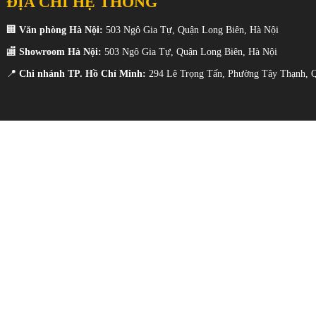
ĐỊA CHỈ HỆ THỐNG
🏢
Văn phòng Hà Nội:
503 Ngô Gia Tự, Quận Long Biên, Hà Nội
🏬
Showroom Hà Nội:
503 Ngô Gia Tự, Quận Long Biên, Hà Nội
📍
Chi nhánh TP. Hồ Chí Minh:
294 Lê Trọng Tấn, Phường Tây Thạnh, Q