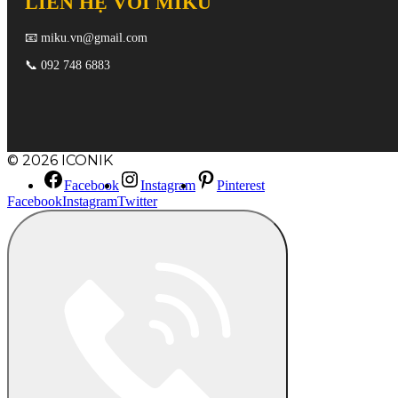
LIÊN HỆ VỚI MIKU
📧
miku.vn@gmail.com
📞
092 748 6883
© 2026 ICONIK
Facebook
Instagram
Pinterest
Facebook
Instagram
Twitter